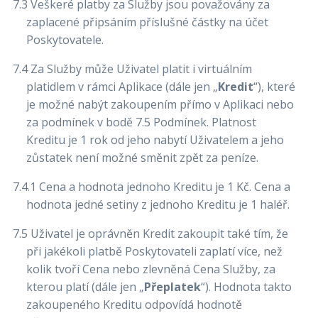
7.3 Veškeré platby za Služby jsou považovány za
zaplacené připsáním příslušné částky na účet
Poskytovatele.
7.4 Za Služby může Uživatel platit i virtuálním
platidlem v rámci Aplikace (dále jen „
Kredit
“), které
je možné nabýt zakoupením přímo v Aplikaci nebo
za podmínek v bodě 7.5 Podmínek. Platnost
Kreditu je 1 rok od jeho nabytí Uživatelem a jeho
zůstatek není možné směnit zpět za peníze.
7.4.1 Cena a hodnota jednoho Kreditu je 1 Kč. Cena a
hodnota jedné setiny z jednoho Kreditu je 1 haléř.
7.5 Uživatel je oprávněn Kredit zakoupit také tím, že
při jakékoli platbě Poskytovateli zaplatí více, než
kolik tvoří Cena nebo zlevněná Cena Služby, za
kterou platí (dále jen „
Přeplatek
“). Hodnota takto
zakoupeného Kreditu odpovídá hodnotě