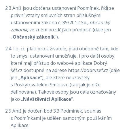
2.3 Aniž jsou dotčena ustanovení Podmínek, řídí se
právní vztahy smluvních stran příslušnými
ustanoveními zákona č. 89/2012 Sb.,
občanský
zákoník
, ve znění pozdějších předpisů (dále jen
„
Občanský zákoník
“).
2.4 To, co platí pro Uživatele, platí obdobně tam, kde
to smysl ustanovení umožňuje, i pro další osoby,
které mají přístup do webové aplikace Dobrý
šéf.cz dostupné na adrese https://dobrysef.cz (dále
jen „
Aplikace
“), ale které neuzavřely
s Poskytovatelem Smlouvu (tak jak je níže
definována). Takové osoby jsou dále označovány
jako „
Návštěvníci Aplikace
“.
2.5 Aniž je dotčen bod 3.3 Podmínek, souhlas
s Podmínkami je udělen samotným používáním
Aplikace.