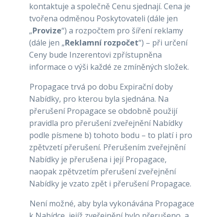
kontaktuje a společně Cenu sjednají. Cena je
tvořena odměnou Poskytovateli (dále jen
„
Provize
“) a rozpočtem pro šíření reklamy
(dále jen „
Reklamní rozpočet
“) – při určení
Ceny bude Inzerentovi zpřístupněna
informace o výši každé ze zmíněných složek.
Propagace trvá po dobu Expirační doby
Nabídky, pro kterou byla sjednána. Na
přerušení Propagace se obdobně použijí
pravidla pro přerušení zveřejnění Nabídky
podle písmene b) tohoto bodu – to platí i pro
zpětvzetí přerušení. Přerušením zveřejnění
Nabídky je přerušena i její Propagace,
naopak zpětvzetím přerušení zveřejnění
Nabídky je vzato zpět i přerušení Propagace.
Není možné, aby byla vykonávána Propagace
k Nabídce, jejíž zveřejnění bylo přerušeno, a