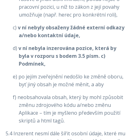
pracovní pozici, u níž to zákon z její povahy
umožňuje (např. herec pro konkrétní roli),
c)
v ní nebyly obsaženy žádné externí odkazy
a/nebo kontaktní údaje,
d)
v ní nebyla inzerována pozice, která by
byla v rozporu s bodem 3.5 písm. c)
Podmínek,
e) po jejím zveřejnění nedošlo ke změně oboru,
byť jiný obsah je možné měnit, a aby
f) neobsahovala obsah, který by mohl způsobit
změnu zdrojového kódu a/nebo změnu
Aplikace – tím je myšleno především použití
skriptů a html tagů.
5.4 Inzerent nesmí dále šířit osobní údaje, které mu