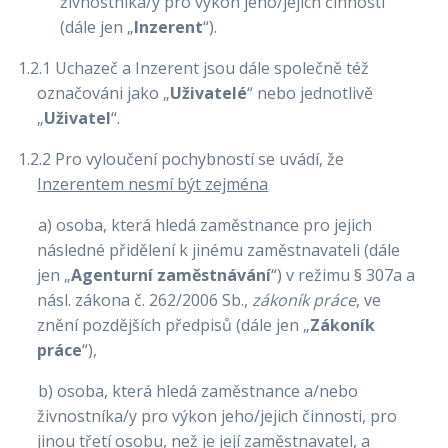
živnostníka/y pro výkon jeho/jejich činnosti
(dále jen „
Inzerent
“).
1.2.1 Uchazeč a Inzerent jsou dále společně též
označováni jako „
Uživatelé
“ nebo jednotlivě
„
Uživatel
“.
1.2.2 Pro vyloučení pochybností se uvádí, že
Inzerentem nesmí být zejména
a) osoba, která hledá zaměstnance pro jejich
následné přidělení k jinému zaměstnavateli (dále
jen „
Agenturní zaměstnávání
“) v režimu § 307a a
násl. zákona č. 262/2006 Sb.,
zákoník práce
, ve
znění pozdějších předpisů (dále jen „
Zákoník
práce
“),
b) osoba, která hledá zaměstnance a/nebo
živnostníka/y pro výkon jeho/jejich činnosti, pro
jinou třetí osobu, než je její zaměstnavatel, a