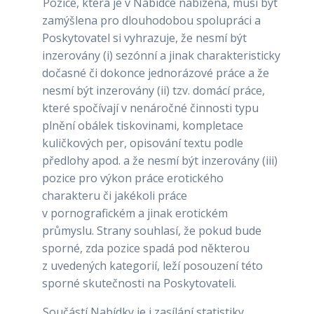
Pozice, která je v Nabídce nabízena, musí být
zamýšlena pro dlouhodobou spolupráci a
Poskytovatel si vyhrazuje, že nesmí být
inzerovány (i) sezónní a jinak charakteristicky
dočasné či dokonce jednorázové práce a že
nesmí být inzerovány (ii) tzv. domácí práce,
které spočívají v nenáročné činnosti typu
plnění obálek tiskovinami, kompletace
kuličkových per, opisování textu podle
předlohy apod. a že nesmí být inzerovány (iii)
pozice pro výkon práce erotického
charakteru či jakékoli práce
v pornografickém a jinak erotickém
průmyslu. Strany souhlasí, že pokud bude
sporné, zda pozice spadá pod některou
z uvedených kategorií, leží posouzení této
sporné skutečnosti na Poskytovateli.
Součástí Nabídky je i zasílání statistiky