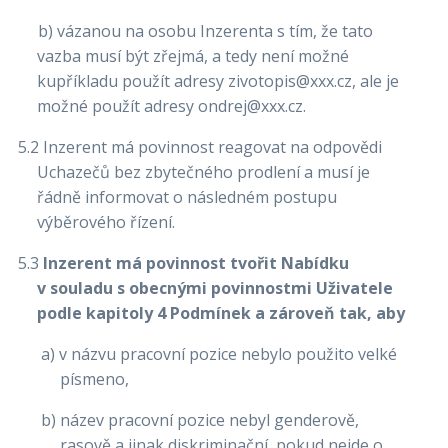
b) vázanou na osobu Inzerenta s tím, že tato
vazba musí být zřejmá, a tedy není možné
kupříkladu použít adresy
zivotopis@xxx.cz
, ale je
možné použít adresy
ondrej@xxx.cz
.
5.2 Inzerent má povinnost reagovat na odpovědi
Uchazečů bez zbytečného prodlení a musí je
řádně informovat o následném postupu
výběrového řízení.
5.3
Inzerent má povinnost tvořit Nabídku
v souladu s obecnými povinnostmi Uživatele
podle kapitoly 4 Podmínek a zároveň tak, aby
a) v názvu pracovní pozice nebylo použito velké
písmeno,
b) název pracovní pozice nebyl genderově,
rasově a jinak diskriminační, pokud nejde o