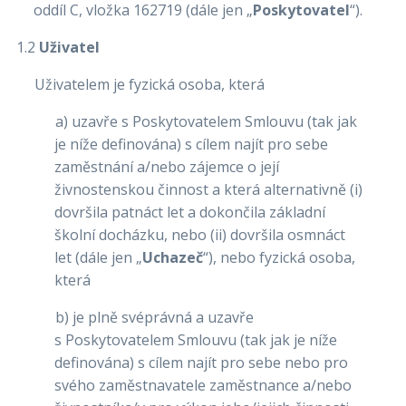
oddíl C, vložka 162719 (dále jen „
Poskytovatel
“).
1.2
Uživatel
Uživatelem je fyzická osoba, která
a) uzavře s Poskytovatelem Smlouvu (tak jak
je níže definována) s cílem najít pro sebe
zaměstnání a/nebo zájemce o její
živnostenskou činnost a která alternativně (i)
dovršila patnáct let a dokončila základní
školní docházku, nebo (ii) dovršila osmnáct
let (dále jen „
Uchazeč
“), nebo fyzická osoba,
která
b) je plně svéprávná a uzavře
s Poskytovatelem Smlouvu (tak jak je níže
definována) s cílem najít pro sebe nebo pro
svého zaměstnavatele zaměstnance a/nebo