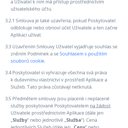
a Uživatel k nim má přístup prostřednictvím
uživatelského účtu.
3.2.1 Smlouva je také uzavřena, pokud Poskytovatel
odblokuje nebo obnoví účet Uživatele a ten začne
Aplikaci užívat.
3.3 Uzavřením Smlouvy Uživatel vyjadřuje souhlas se
zněním Podmínek a se
Souhlasem s použitím
souborů cookie
.
3.4 Poskytovatel si vyhrazuje všechna svá práva
k duševnímu vlastnictví v prostředí Aplikace a
Služeb. Tato práva zůstávají netknutá.
3.5 Předmětem smlouvy jsou placené i neplacené
služby poskytované Poskytovatelem
na žádost
Uživatele prostřednictvím Aplikace (dále jen
„
Služby
“ nebo jednotlivě „
Služba
“). Cena
jednotlivých Služeb (dále jen „
Ceny
“ nebo