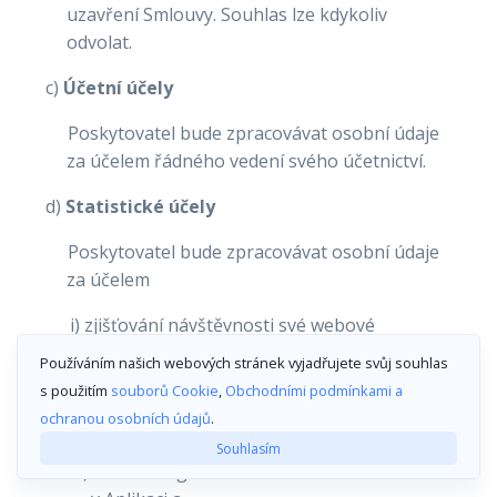
uzavření Smlouvy. Souhlas lze kdykoliv
odvolat.
c)
Účetní účely
Poskytovatel bude zpracovávat osobní údaje
za účelem řádného vedení svého účetnictví.
d)
Statistické účely
Poskytovatel bude zpracovávat osobní údaje
za účelem
i) zjišťování návštěvnosti své webové
stránky,
Používáním našich webových stránek vyjadřujete svůj souhlas
s použitím
souborů Cookie
,
Obchodními podmínkami a
ii) monitoringu počtu zhlédnutí
ochranou osobních údajů
.
jednotlivých prvků Aplikace,
Souhlasím
iii) monitoring času stráveného Uživateli