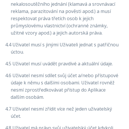
nekalosoutěžního jednání (klamavá a srovnávací
reklama, parazitování na pověsti apod.) a musí
respektovat práva třetích osob k jejich
průmyslovému vlastnictví (ochranné známky,
užitné vzory apod.) a jejich autorská práva.
4.4 Uživatel musí s jinými Uživateli jednat s patřičnou
úctou.
4.5 Uživatel musí uvádět pravdivé a aktuální údaje.
4.6 Uživatel nesmí sdílet svůj účet a/nebo přístupové
údaje k němu s dalšími osobami. Uživatel rovněž
nesmí zprostředkovávat přístup do Aplikace
dalším osobám.
4.7 Uživatel nesmí zřídit více než jeden uživatelský
účet.
4.8 Uživatel má právo svůj uživatelský účet kdykoli