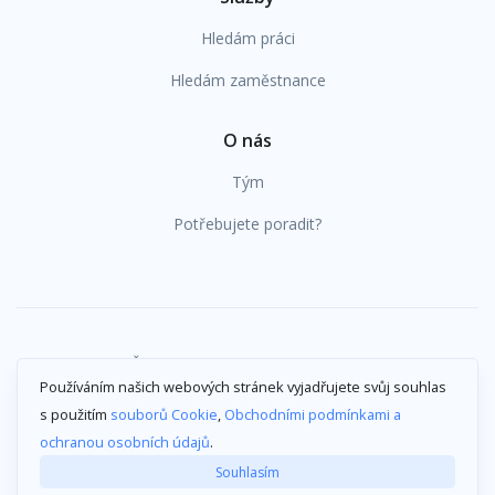
Hledám práci
Hledám zaměstnance
O nás
Tým
Potřebujete poradit?
/
/
Get Best s.r.o., IČ: 29048362
Obchodní podmínky
Používáním našich webových stránek vyjadřujete svůj souhlas
Cookies
s použitím
souborů Cookie
,
Obchodními podmínkami a
ochranou osobních údajů
.
Souhlasím